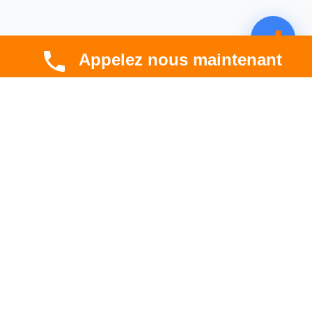
Appelez nous maintenant
CBT HABITAT
Spécialiste en rénovation électrique, thermique et
hygrométrique à Toulouse et en Occitanie.
Professionnel. Innovant. Fiable.