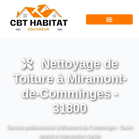
Nettoyage de
Toiture à Miramont-
de-Comminges -
31800
Service professionnel à Miramont-de-Comminges - Devis
gratuit et intervention rapide