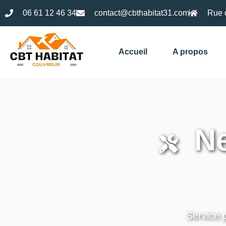
06 61 12 46 34
contact@cbthabitat31.com
Rue 
Accueil
A propos
Ne
Service 