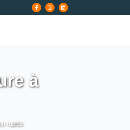
ure à
on rapide