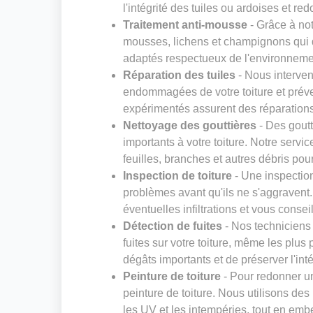
l'intégrité des tuiles ou ardoises et red
Traitement anti-mousse
- Grâce à not
mousses, lichens et champignons qui dé
adaptés respectueux de l'environneme
Réparation des tuiles
- Nous interven
endommagées de votre toiture et préven
expérimentés assurent des réparations s
Nettoyage des gouttières
- Des gout
importants à votre toiture. Notre servi
feuilles, branches et autres débris pou
Inspection de toiture
- Une inspection
problèmes avant qu'ils ne s'aggravent. N
éventuelles infiltrations et vous consei
Détection de fuites
- Nos techniciens
fuites sur votre toiture, même les plus 
dégâts importants et de préserver l'inté
Peinture de toiture
- Pour redonner un
peinture de toiture. Nous utilisons des
les UV et les intempéries, tout en embe