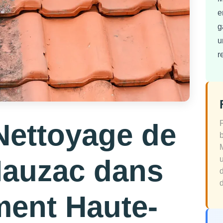
e
g
u
r
Nettoyage de
Mauzac dans
d
ment Haute-