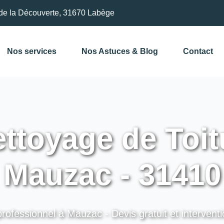
de la Découverte, 31670 Labège
Nos services
Nos Astuces & Blog
Contact
ttoyage de Toit
Mauzac - 31410
professionnel à Mauzac - Devis gratuit et interventi