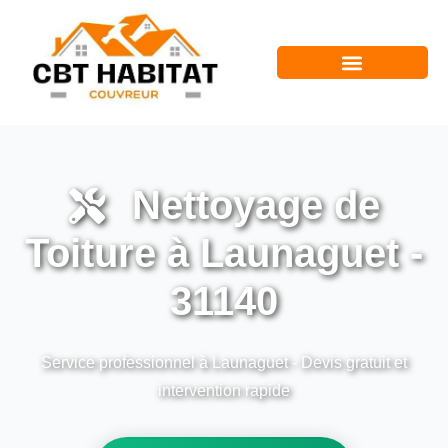
Nettoyage de
Toiture à Launaguet -
31140
Service professionnel à Launaguet - Devis gratuit et
intervention rapide