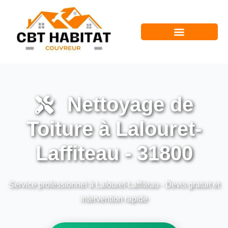
Nettoyage de
Toiture à Lalouret-
Laffiteau - 31800
Service professionnel à Lalouret-Laffiteau - Devis gratuit et
intervention rapide