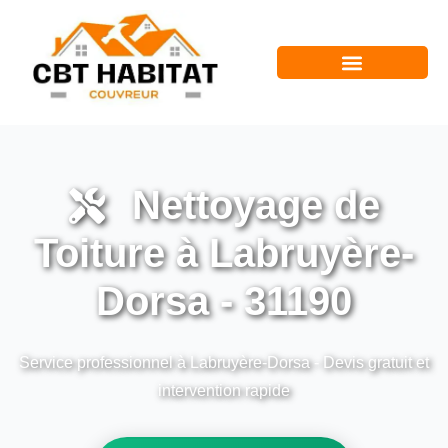
Nettoyage de
Toiture à Labruyère-
Dorsa - 31190
Service professionnel à Labruyère-Dorsa - Devis gratuit et
intervention rapide