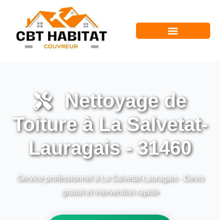
Nettoyage de
Toiture à La Salvetat-
Lauragais - 31460
Service professionnel à La Salvetat-Lauragais - Devis
gratuit et intervention rapide