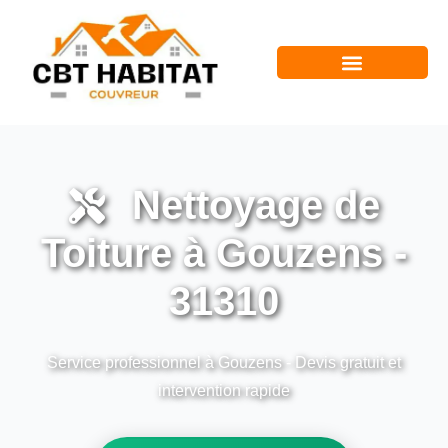
Nettoyage de
Toiture à Gouzens -
31310
Service professionnel à Gouzens - Devis gratuit et
intervention rapide