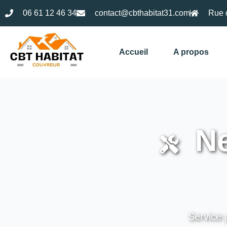
06 61 12 46 34
contact@cbthabitat31.com
Rue 
Accueil
A propos
Ne
Service 