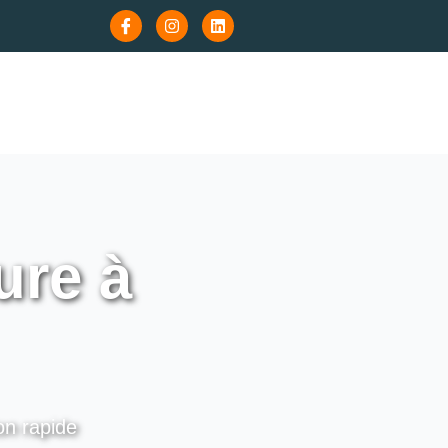
ure à
on rapide