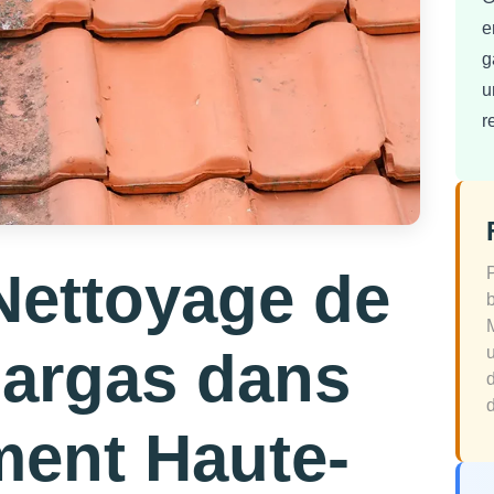
e
g
u
r
Nettoyage de
Gargas dans
d
ment Haute-