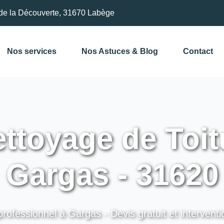
de la Découverte, 31670 Labège
Nos services
Nos Astuces & Blog
Contact
ttoyage de Toit
Gargas - 31620
professionnel à Gargas - Devis gratuit et interventi