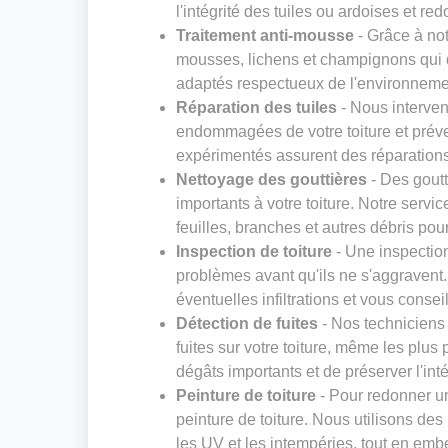
l'intégrité des tuiles ou ardoises et red
Traitement anti-mousse
- Grâce à not
mousses, lichens et champignons qui dé
adaptés respectueux de l'environneme
Réparation des tuiles
- Nous interven
endommagées de votre toiture et préven
expérimentés assurent des réparations s
Nettoyage des gouttières
- Des gout
importants à votre toiture. Notre servi
feuilles, branches et autres débris pou
Inspection de toiture
- Une inspection
problèmes avant qu'ils ne s'aggravent. N
éventuelles infiltrations et vous consei
Détection de fuites
- Nos techniciens
fuites sur votre toiture, même les plus 
dégâts importants et de préserver l'inté
Peinture de toiture
- Pour redonner un
peinture de toiture. Nous utilisons des
les UV et les intempéries, tout en embe