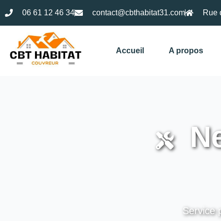
06 61 12 46 34
contact@cbthabitat31.com
Rue 
Accueil
A propos
Ne
Service p