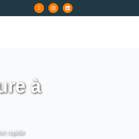
ure à
ion rapide