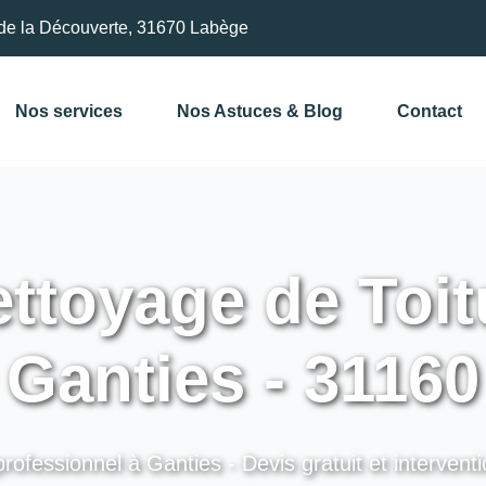
de la Découverte, 31670 Labège
Nos services
Nos Astuces & Blog
Contact
ttoyage de Toit
Ganties - 31160
rofessionnel à Ganties - Devis gratuit et intervent