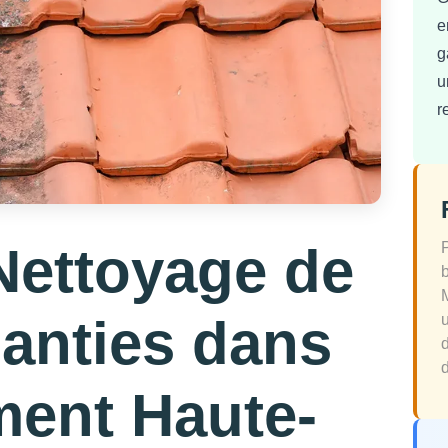
e
g
u
r
Nettoyage de
Ganties dans
d
ment Haute-