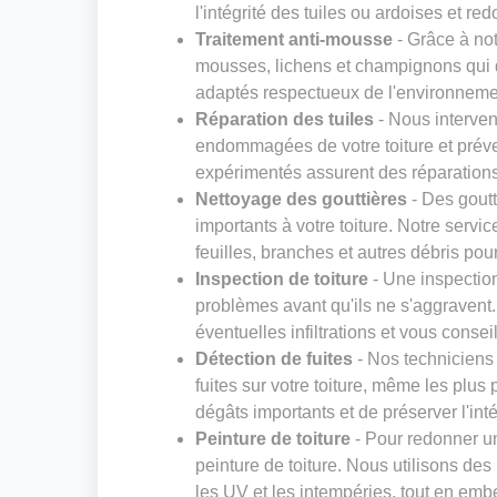
l'intégrité des tuiles ou ardoises et red
Traitement anti-mousse
- Grâce à not
mousses, lichens et champignons qui dé
adaptés respectueux de l'environneme
Réparation des tuiles
- Nous interven
endommagées de votre toiture et préven
expérimentés assurent des réparations s
Nettoyage des gouttières
- Des gout
importants à votre toiture. Notre servi
feuilles, branches et autres débris pou
Inspection de toiture
- Une inspection
problèmes avant qu'ils ne s'aggravent. N
éventuelles infiltrations et vous consei
Détection de fuites
- Nos techniciens
fuites sur votre toiture, même les plus 
dégâts importants et de préserver l'inté
Peinture de toiture
- Pour redonner un
peinture de toiture. Nous utilisons des
les UV et les intempéries, tout en embe