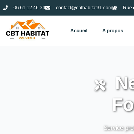
06 61 12 46 34
contact@cbthabitat31.com
Rue 
Accueil
A propos
Ne
Fo
Service pro