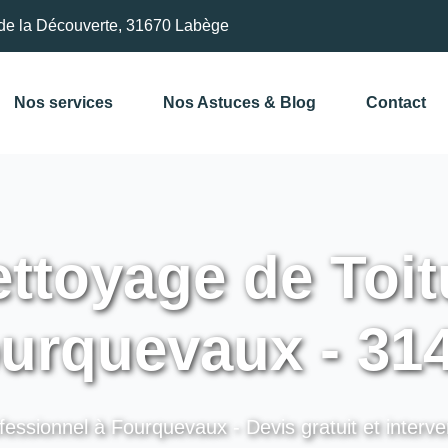
de la Découverte, 31670 Labège
Nos services
Nos Astuces & Blog
Contact
ttoyage de Toit
urquevaux - 31
fessionnel à Fourquevaux - Devis gratuit et interve