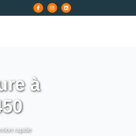
ure à
450
ntion rapide