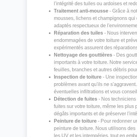
l'intégrité des tuiles ou ardoises et red
Traitement anti-mousse
- Grâce à not
mousses, lichens et champignons qui dé
adaptés respectueux de l'environneme
Réparation des tuiles
- Nous interven
endommagées de votre toiture et préven
expérimentés assurent des réparations s
Nettoyage des gouttières
- Des gout
importants à votre toiture. Notre servi
feuilles, branches et autres débris pou
Inspection de toiture
- Une inspection
problèmes avant qu'ils ne s'aggravent. N
éventuelles infiltrations et vous consei
Détection de fuites
- Nos techniciens
fuites sur votre toiture, même les plus 
dégâts importants et de préserver l'inté
Peinture de toiture
- Pour redonner un
peinture de toiture. Nous utilisons des
les UV et les intempéries, tout en embe