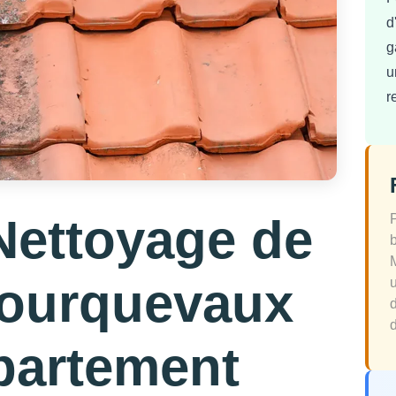
d
g
u
r
Nettoyage de
Fourquevaux
d
partement