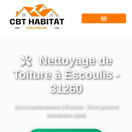
Nettoyage de
Toiture à Escoulis -
31260
Service professionnel à Escoulis - Devis gratuit et
intervention rapide