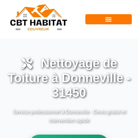
Nettoyage de
Toiture à Donneville -
31450
Service professionnel à Donneville - Devis gratuit et
intervention rapide