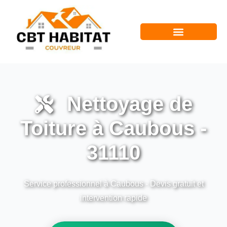
Nettoyage de
Toiture à Caubous -
31110
Service professionnel à Caubous - Devis gratuit et
intervention rapide