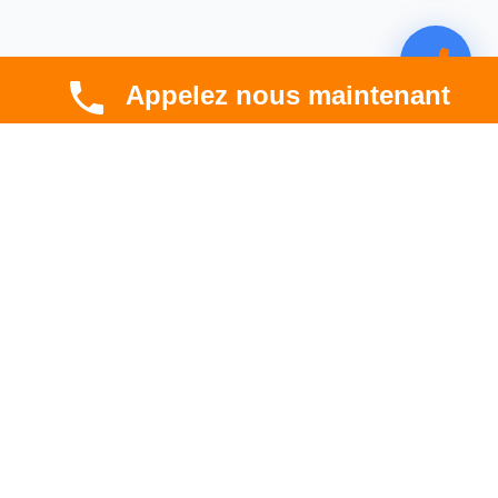
Appelez nous maintenant
CBT HABITAT
Spécialiste en rénovation électrique, thermique et
hygrométrique à Toulouse et en Occitanie.
Professionnel. Innovant. Fiable.