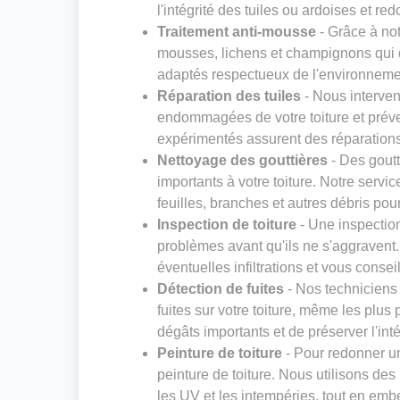
l'intégrité des tuiles ou ardoises et red
Traitement anti-mousse
- Grâce à not
mousses, lichens et champignons qui dé
adaptés respectueux de l'environneme
Réparation des tuiles
- Nous interven
endommagées de votre toiture et préven
expérimentés assurent des réparations s
Nettoyage des gouttières
- Des gout
importants à votre toiture. Notre servi
feuilles, branches et autres débris pou
Inspection de toiture
- Une inspection
problèmes avant qu'ils ne s'aggravent. N
éventuelles infiltrations et vous consei
Détection de fuites
- Nos techniciens
fuites sur votre toiture, même les plus 
dégâts importants et de préserver l'inté
Peinture de toiture
- Pour redonner un
peinture de toiture. Nous utilisons des
les UV et les intempéries, tout en embe