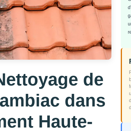
d
g
u
r
Nettoyage de
Cambiac dans
d
ment Haute-