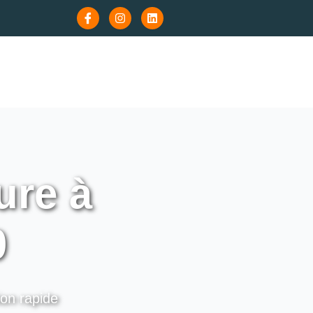
ure à
0
ion rapide