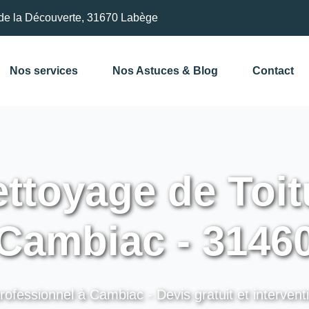
de la Découverte, 31670 Labège
Nos services
Nos Astuces & Blog
Contact
ttoyage de Toit
Cambiac - 3146
rofessionnel à Cambiac - Devis gratuit et intervent