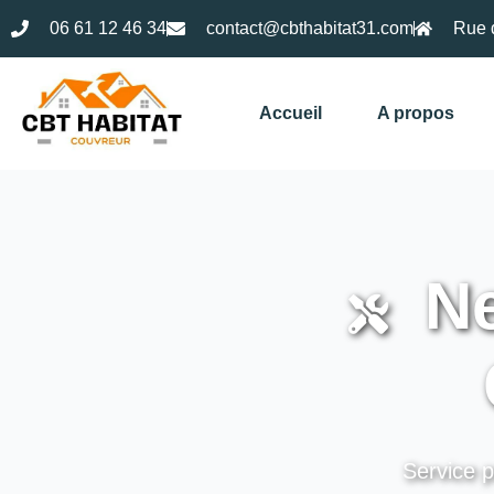
06 61 12 46 34
contact@cbthabitat31.com
Rue 
Accueil
A propos
Ne
Service p