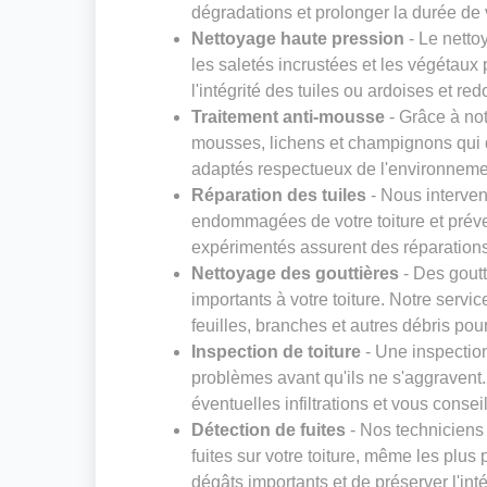
dégradations et prolonger la durée de v
Nettoyage haute pression
- Le netto
les saletés incrustées et les végétaux 
l'intégrité des tuiles ou ardoises et red
Traitement anti-mousse
- Grâce à not
mousses, lichens et champignons qui dé
adaptés respectueux de l'environneme
Réparation des tuiles
- Nous interven
endommagées de votre toiture et préven
expérimentés assurent des réparations s
Nettoyage des gouttières
- Des gout
importants à votre toiture. Notre servi
feuilles, branches et autres débris pou
Inspection de toiture
- Une inspection
problèmes avant qu'ils ne s'aggravent. N
éventuelles infiltrations et vous consei
Détection de fuites
- Nos techniciens
fuites sur votre toiture, même les plus 
dégâts importants et de préserver l'inté