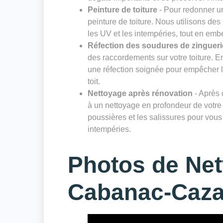
Peinture de toiture
- Pour redonner un
peinture de toiture. Nous utilisons des
les UV et les intempéries, tout en embe
Réfection des soudures de zingueri
des raccordements sur votre toiture. E
une réfection soignée pour empêcher les 
toit.
Nettoyage après rénovation
- Après 
à un nettoyage en profondeur de votre 
poussières et les salissures pour vous 
intempéries.
Photos de Net
Cabanac-Caz