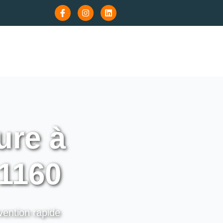
ure à
1160
vention rapide