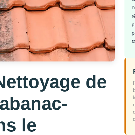
l
r
p
p
t
Nettoyage de
Cabanac-
s le
d