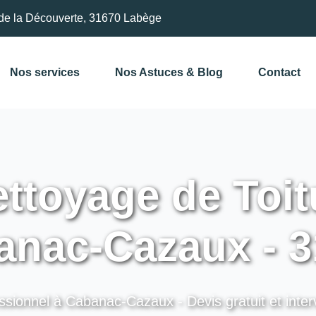
de la Découverte, 31670 Labège
Nos services
Nos Astuces & Blog
Contact
ttoyage de Toit
anac-Cazaux - 3
ssionnel à Cabanac-Cazaux - Devis gratuit et inter