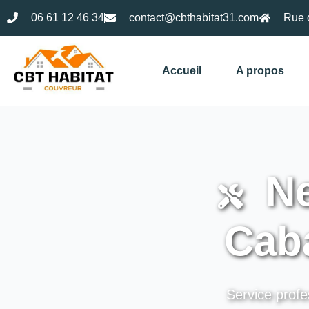
06 61 12 46 34
contact@cbthabitat31.com
Rue 
Accueil
A propos
Ne
Cab
Service profe