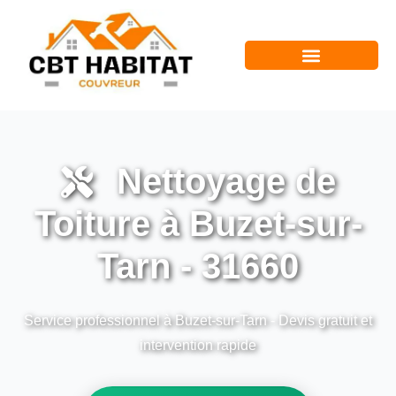
Nettoyage de
Toiture à Buzet-sur-
Tarn - 31660
Service professionnel à Buzet-sur-Tarn - Devis gratuit et
intervention rapide