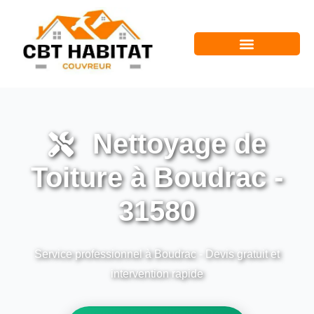
Nettoyage de
Toiture à Boudrac -
31580
Service professionnel à Boudrac - Devis gratuit et
intervention rapide