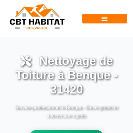
Nettoyage de
Toiture à Benque -
31420
Service professionnel à Benque - Devis gratuit et
intervention rapide