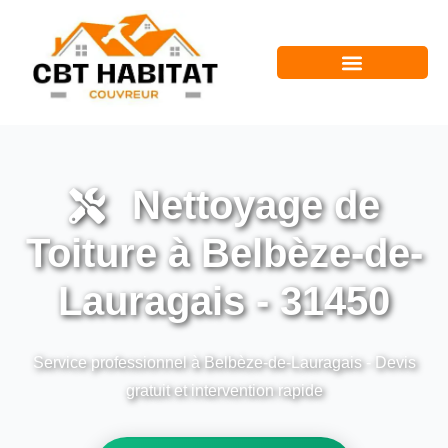
Nettoyage de
Toiture à Belbèze-de-
Lauragais - 31450
Service professionnel à Belbèze-de-Lauragais - Devis
gratuit et intervention rapide