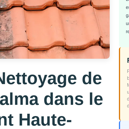
e
g
u
r
Nettoyage de
Balma dans le
d
nt Haute-