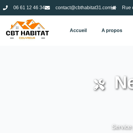
06 61 12 46 34
contact@cbthabitat31.com
Rue 
Accueil
A propos
Ne
Service 