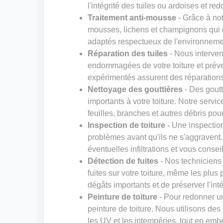
l'intégrité des tuiles ou ardoises et red
Traitement anti-mousse
- Grâce à not
mousses, lichens et champignons qui dé
adaptés respectueux de l'environneme
Réparation des tuiles
- Nous interven
endommagées de votre toiture et préven
expérimentés assurent des réparations s
Nettoyage des gouttières
- Des gout
importants à votre toiture. Notre servi
feuilles, branches et autres débris pou
Inspection de toiture
- Une inspection
problèmes avant qu'ils ne s'aggravent. N
éventuelles infiltrations et vous consei
Détection de fuites
- Nos techniciens
fuites sur votre toiture, même les plus 
dégâts importants et de préserver l'inté
Peinture de toiture
- Pour redonner un
peinture de toiture. Nous utilisons des
les UV et les intempéries, tout en embe