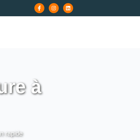
ure à
on rapide