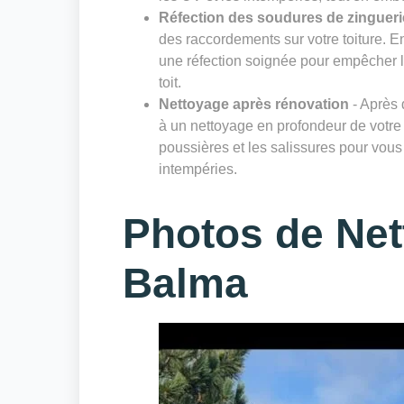
Réfection des soudures de zingueri
des raccordements sur votre toiture. E
une réfection soignée pour empêcher les 
toit.
Nettoyage après rénovation
- Après 
à un nettoyage en profondeur de votre 
poussières et les salissures pour vous 
intempéries.
Photos de Net
Balma