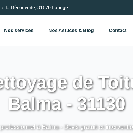
de la Découverte, 31670 Labège
Nos services
Nos Astuces & Blog
Contact
ttoyage de Toit
Balma - 31130
professionnel à Balma - Devis gratuit et interventi