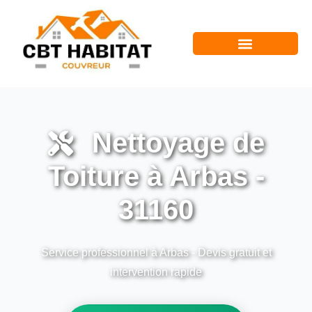
Nettoyage de
Toiture à Arbas -
31160
Service professionnel à Arbas - Devis gratuit et
intervention rapide