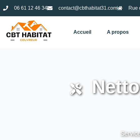
06 61 12 46 34
contact@cbthabitat31.com
Rue 
Accueil
A propos
Netto
Service