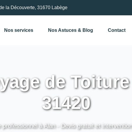
de la Découverte, 31670 Labège
Nos services
Nos Astuces & Blog
Contact
yage de Toiture 
31420
 professionnel à Alan - Devis gratuit et interventio