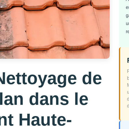
e
g
u
r
Nettoyage de
lan dans le
d
nt Haute-