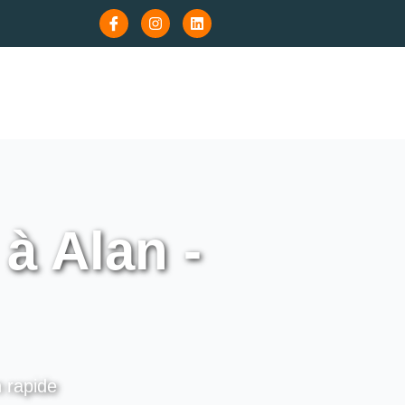
à Alan -
n rapide