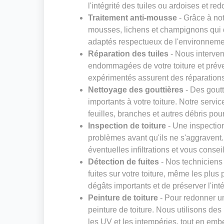
l'intégrité des tuiles ou ardoises et red
Traitement anti-mousse
- Grâce à not
mousses, lichens et champignons qui dé
adaptés respectueux de l'environneme
Réparation des tuiles
- Nous interven
endommagées de votre toiture et préven
expérimentés assurent des réparations s
Nettoyage des gouttières
- Des gout
importants à votre toiture. Notre servi
feuilles, branches et autres débris pou
Inspection de toiture
- Une inspection
problèmes avant qu'ils ne s'aggravent. N
éventuelles infiltrations et vous consei
Détection de fuites
- Nos techniciens
fuites sur votre toiture, même les plus 
dégâts importants et de préserver l'inté
Peinture de toiture
- Pour redonner un
peinture de toiture. Nous utilisons des
les UV et les intempéries, tout en embe