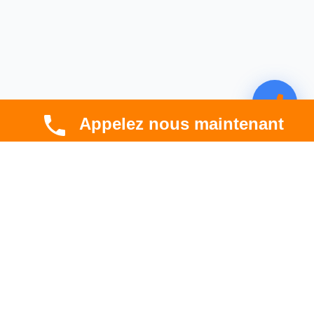
Appelez nous maintenant
CBT HABITAT
Spécialiste en rénovation électrique, thermique et
hygrométrique à Toulouse et en Occitanie.