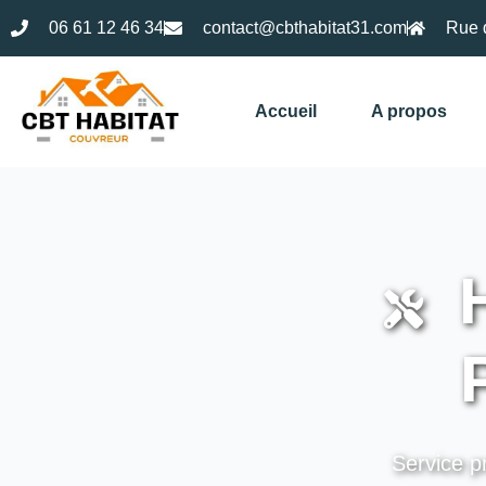
06 61 12 46 34
contact@cbthabitat31.com
Rue 
Accueil
A propos
H
Service pr