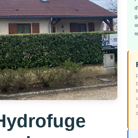
d
g
u
r
Hydrofuge
d