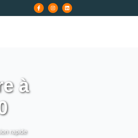
re à
0
tion rapide