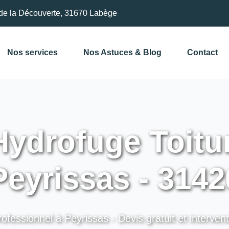
de la Découverte, 31670 Labège
Nos services
Nos Astuces & Blog
Contact
ydrofuge Toitu
Peyrissas - 3142
ofessionnel à Peyrissas - Devis gratuit et interven