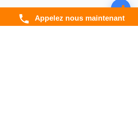
Appelez nous maintenant
CBT HABITAT
Spécialiste en rénovation électrique, thermique et
hygrométrique à Toulouse et en Occitanie.
Professionnel. Innovant. Fiable.