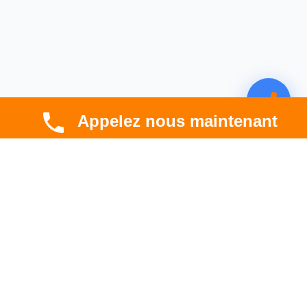
Appelez nous maintenant
CBT HABITAT
Spécialiste en rénovation électrique, thermique et
hygrométrique à Toulouse et en Occitanie.