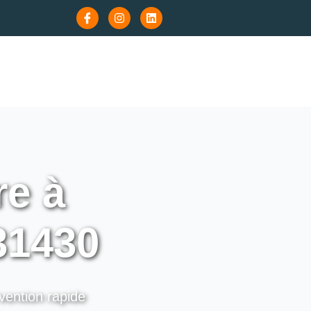
re à
31430
rvention rapide