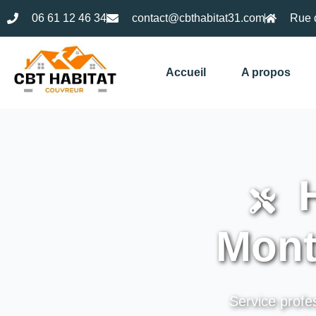
06 61 12 46 34
contact@cbthabitat31.com
Rue 
Accueil
A propos
H
Mont
Service profes