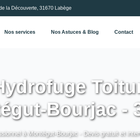
de la Découverte, 31670 Labège
Nos services
Nos Astuces & Blog
Contact
ydrofuge Toitu
égut-Bourjac - 
sionnel à Montégut-Bourjac - Devis gratuit et inte