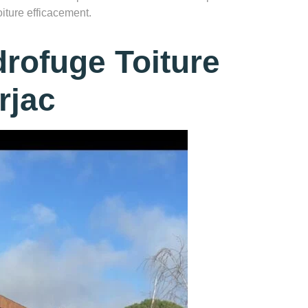
toiture efficacement.
rofuge Toiture
rjac