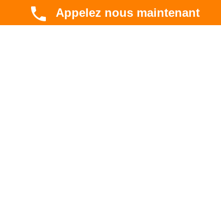
Appelez nous maintenant
CBT HABITAT
Spécialiste en rénovation électrique, thermique et
hygrométrique à Toulouse et en Occitanie.
Professionnel. Innovant. Fiable.