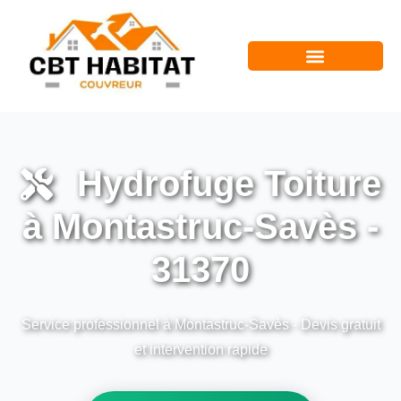
Hydrofuge Toiture
à Montastruc-Savès -
31370
Service professionnel à Montastruc-Savès - Devis gratuit
et intervention rapide