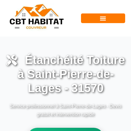
Étanchéité Toiture
à Saint-Pierre-de-
Lages - 31570
Service professionnel à Saint-Pierre-de-Lages - Devis
gratuit et intervention rapide