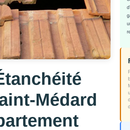
d
g
u
r
Étanchéité
Saint-Médard
d
partement