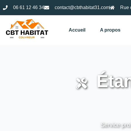
06 61 12 46 34
contact@cbthabitat31.com
Rue 
Accueil
A propos
Étan
Service pro