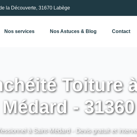
de la Découverte, 31670 Labège
Nos services
Nos Astuces & Blog
Contact
chéité Toiture à
Médard - 31360
fessionnel à Saint-Médard - Devis gratuit et interve