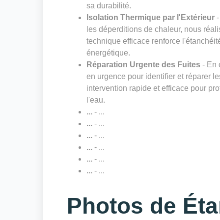
sa durabilité.
Isolation Thermique par l'Extérieur
-
les déperditions de chaleur, nous réali
technique efficace renforce l'étanchéit
énergétique.
Réparation Urgente des Fuites
- En c
en urgence pour identifier et réparer l
intervention rapide et efficace pour p
l'eau.
...
- ...
...
- ...
...
- ...
...
- ...
...
- ...
...
- ...
Photos de Éta