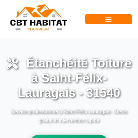
Étanchéité Toiture
à Saint-Félix-
Lauragais - 31540
Service professionnel à Saint-Félix-Lauragais - Devis
gratuit et intervention rapide