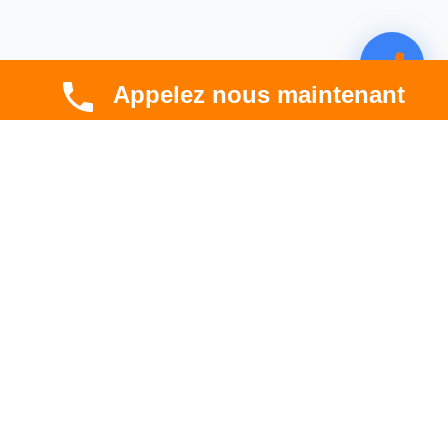
Appelez nous maintenant
CBT HABITAT
Spécialiste en rénovation électrique, thermique et
hygrométrique à Toulouse et en Occitanie.
Professionnel. Innovant. Fiable.