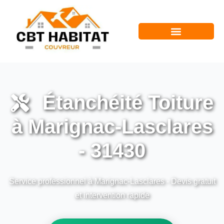
Étanchéité Toiture
à Marignac-Lasclares
- 31430
Service professionnel à Marignac-Lasclares - Devis gratuit
et intervention rapide