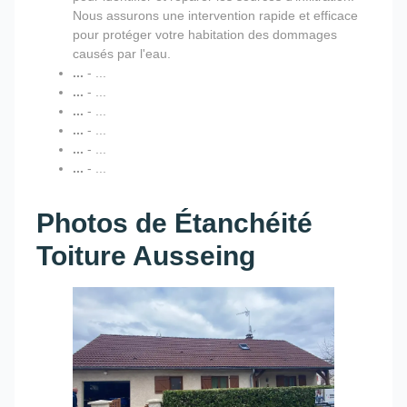
Nous assurons une intervention rapide et efficace
pour protéger votre habitation des dommages
causés par l'eau.
...
- ...
...
- ...
...
- ...
...
- ...
...
- ...
...
- ...
Photos de Étanchéité
Toiture Ausseing