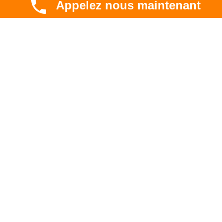
Appelez nous maintenant
CBT HABITAT
Spécialiste en rénovation électrique, thermique et
hygrométrique à Toulouse et en Occitanie.
Professionnel. Innovant. Fiable.
liens
Astuces & blog