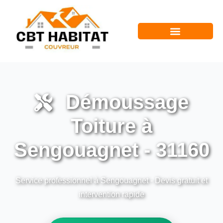
Démoussage
Toiture à
Sengouagnet - 31160
Service professionnel à Sengouagnet - Devis gratuit et
intervention rapide