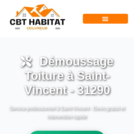
Démoussage
Toiture à Saint-
Vincent - 31290
Service professionnel à Saint-Vincent - Devis gratuit et
intervention rapide