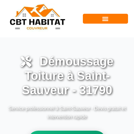
Démoussage
Toiture à Saint-
Sauveur - 31790
Service professionnel à Saint-Sauveur - Devis gratuit et
intervention rapide