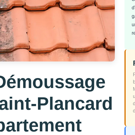
d
g
u
r
 Démoussage
Saint-Plancard
d
partement