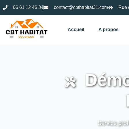
06 61 12 46 34
contact@cbthabitat31.com
Rue 
Accueil
A propos
Démou
Service prof