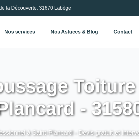
de la Découverte, 31670 Labège
Nos services
Nos Astuces & Blog
Contact
ssage Toiture 
Plancard - 3158
essionnel à Saint-Plancard - Devis gratuit et interv