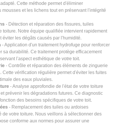
 adapté. Cette méthode permet d'éliminer
s mousses et les lichens tout en préservant l'intégrité
ons
- Détection et réparation des fissures, tuiles
re toiture. Notre équipe qualifiée intervient rapidement
et éviter les dégâts causés par l'humidité.
n
- Application d'un traitement hydrofuge pour renforcer
er sa durabilité. Ce traitement protège efficacement
éservant l'aspect esthétique de votre toit.
rie
- Contrôle et réparation des éléments de zinguerie
Cette vérification régulière permet d'éviter les fuites
timale des eaux pluviales.
iture
- Analyse approfondie de l'état de votre toiture
et prévenir les dégradations futures. Ce diagnostic
onction des besoins spécifiques de votre toit.
gées
- Remplacement des tuiles ou ardoises
 de votre toiture. Nous veillons à sélectionner des
e pose conforme aux normes pour assurer une