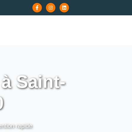
à Saint-
0
ention rapide