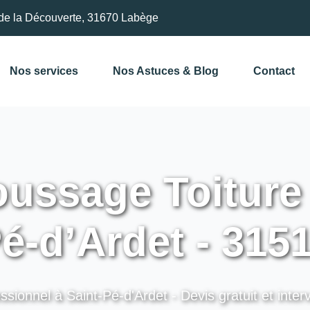
de la Découverte, 31670 Labège
Nos services
Nos Astuces & Blog
Contact
ssage Toiture 
é-d’Ardet - 315
ssionnel à Saint-Pé-d'Ardet - Devis gratuit et inter