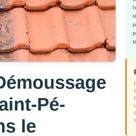
l
r
p
p
t
 Démoussage
aint-Pé-
ns le
d