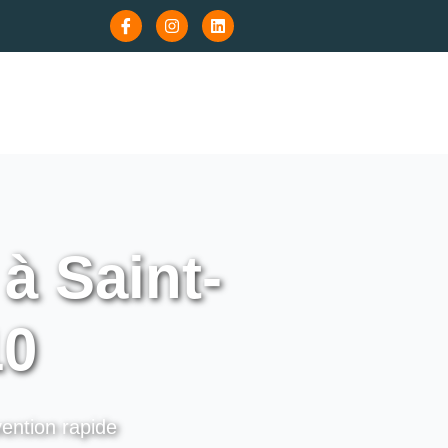
à Saint-
10
vention rapide