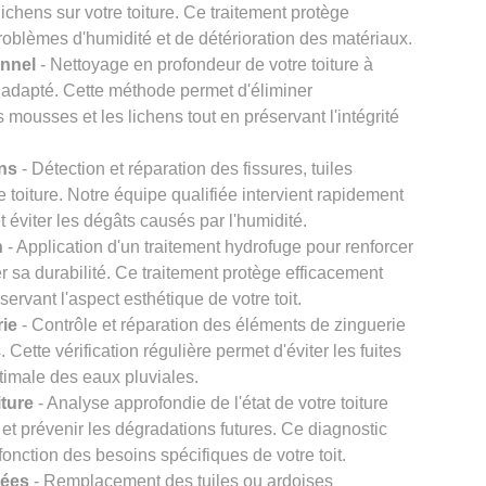
chens sur votre toiture. Ce traitement protège
problèmes d'humidité et de détérioration des matériaux.
onnel
- Nettoyage en profondeur de votre toiture à
 adapté. Cette méthode permet d'éliminer
s mousses et les lichens tout en préservant l'intégrité
ons
- Détection et réparation des fissures, tuiles
re toiture. Notre équipe qualifiée intervient rapidement
et éviter les dégâts causés par l'humidité.
n
- Application d'un traitement hydrofuge pour renforcer
er sa durabilité. Ce traitement protège efficacement
éservant l'aspect esthétique de votre toit.
rie
- Contrôle et réparation des éléments de zinguerie
Cette vérification régulière permet d'éviter les fuites
timale des eaux pluviales.
iture
- Analyse approfondie de l'état de votre toiture
et prévenir les dégradations futures. Ce diagnostic
onction des besoins spécifiques de votre toit.
gées
- Remplacement des tuiles ou ardoises