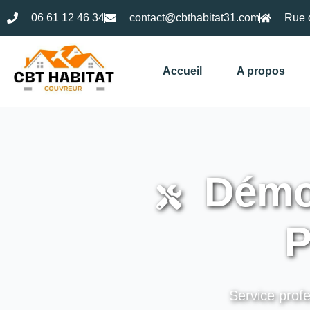
06 61 12 46 34
contact@cbthabitat31.com
Rue 
Accueil
A propos
Démou
P
Service profe