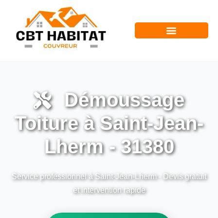
Démoussage
Toiture à Saint-Jean-
Lherm - 31380
Service professionnel à Saint-Jean-Lherm - Devis gratuit
et intervention rapide