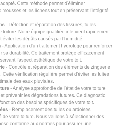
 adapté. Cette méthode permet d'éliminer
s mousses et les lichens tout en préservant l'intégrité
ons
- Détection et réparation des fissures, tuiles
re toiture. Notre équipe qualifiée intervient rapidement
et éviter les dégâts causés par l'humidité.
n
- Application d'un traitement hydrofuge pour renforcer
er sa durabilité. Ce traitement protège efficacement
éservant l'aspect esthétique de votre toit.
rie
- Contrôle et réparation des éléments de zinguerie
Cette vérification régulière permet d'éviter les fuites
timale des eaux pluviales.
iture
- Analyse approfondie de l'état de votre toiture
et prévenir les dégradations futures. Ce diagnostic
onction des besoins spécifiques de votre toit.
gées
- Remplacement des tuiles ou ardoises
 de votre toiture. Nous veillons à sélectionner des
e pose conforme aux normes pour assurer une