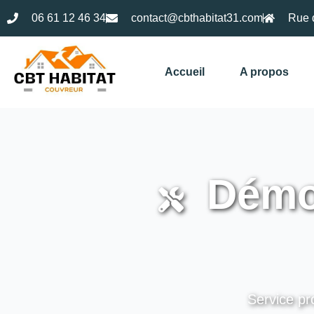
06 61 12 46 34
contact@cbthabitat31.com
Rue 
Accueil
A propos
Démou
Service pro