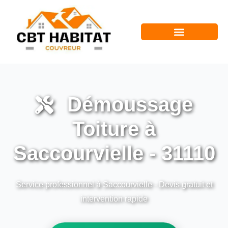
Démoussage
Toiture à
Saccourvielle - 31110
Service professionnel à Saccourvielle - Devis gratuit et
intervention rapide