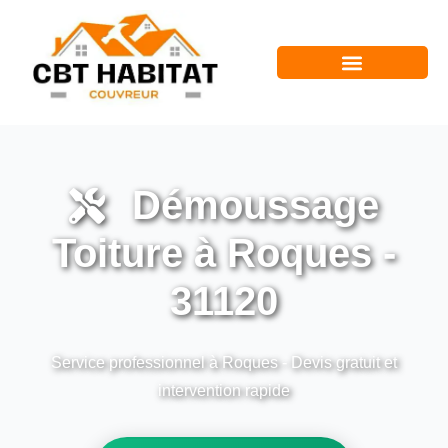
Démoussage
Toiture à Roques -
31120
Service professionnel à Roques - Devis gratuit et
intervention rapide