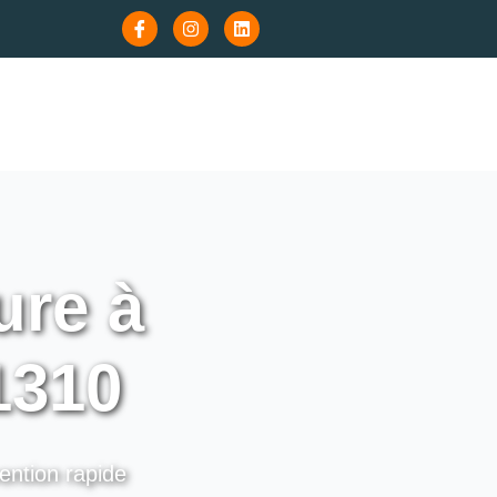
re à
1310
vention rapide