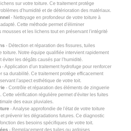
chens sur votre toiture. Ce traitement protège
problèmes d'humidité et de détérioration des matériaux.
onnel
- Nettoyage en profondeur de votre toiture à
 adapté. Cette méthode permet d'éliminer
s mousses et les lichens tout en préservant l'intégrité
ons
- Détection et réparation des fissures, tuiles
re toiture. Notre équipe qualifiée intervient rapidement
et éviter les dégâts causés par l'humidité.
n
- Application d'un traitement hydrofuge pour renforcer
er sa durabilité. Ce traitement protège efficacement
éservant l'aspect esthétique de votre toit.
rie
- Contrôle et réparation des éléments de zinguerie
Cette vérification régulière permet d'éviter les fuites
timale des eaux pluviales.
iture
- Analyse approfondie de l'état de votre toiture
et prévenir les dégradations futures. Ce diagnostic
onction des besoins spécifiques de votre toit.
gées
- Remplacement des tuiles ou ardoises