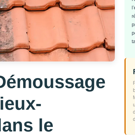
l
r
p
p
t
 Démoussage
ieux-
dans le
d