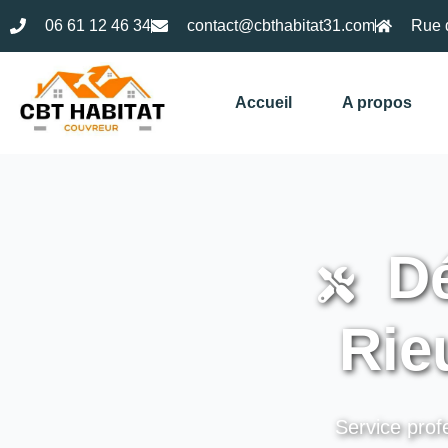
06 61 12 46 34
contact@cbthabitat31.com
Rue 
Accueil
A propos
Dé
Rie
Service profe