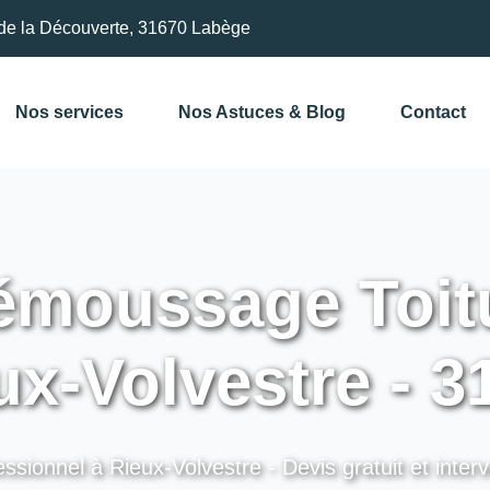
de la Découverte, 31670 Labège
Nos services
Nos Astuces & Blog
Contact
moussage Toitu
ux-Volvestre - 3
ssionnel à Rieux-Volvestre - Devis gratuit et inter