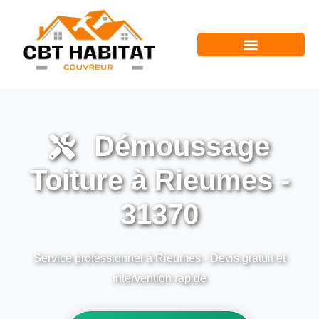
Démoussage
Toiture à Rieumes -
31370
Service professionnel à Rieumes - Devis gratuit et
intervention rapide