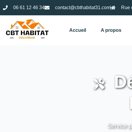
06 61 12 46 34
contact@cbthabitat31.com
Rue 
Accueil
A propos
Dé
Service p