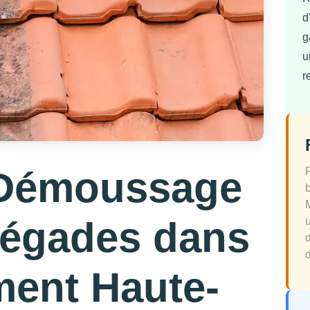
d
g
u
r
 Démoussage
Régades dans
d
ment Haute-