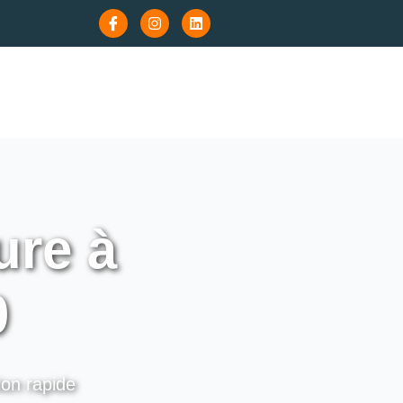
re à
0
ion rapide