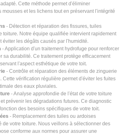
 adapté. Cette méthode permet d'éliminer
s mousses et les lichens tout en préservant l'intégrité
ons
- Détection et réparation des fissures, tuiles
re toiture. Notre équipe qualifiée intervient rapidement
et éviter les dégâts causés par l'humidité.
n
- Application d'un traitement hydrofuge pour renforcer
er sa durabilité. Ce traitement protège efficacement
éservant l'aspect esthétique de votre toit.
rie
- Contrôle et réparation des éléments de zinguerie
Cette vérification régulière permet d'éviter les fuites
timale des eaux pluviales.
iture
- Analyse approfondie de l'état de votre toiture
et prévenir les dégradations futures. Ce diagnostic
onction des besoins spécifiques de votre toit.
gées
- Remplacement des tuiles ou ardoises
 de votre toiture. Nous veillons à sélectionner des
e pose conforme aux normes pour assurer une