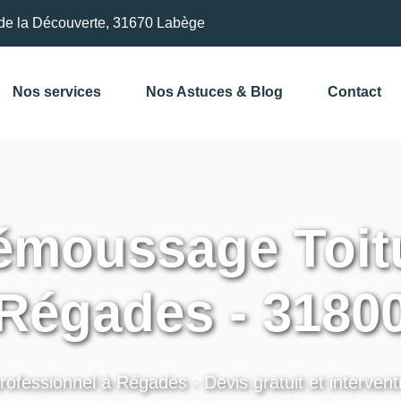
de la Découverte, 31670 Labège
Nos services
Nos Astuces & Blog
Contact
moussage Toitu
Régades - 3180
rofessionnel à Régades - Devis gratuit et intervent