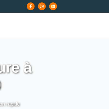
re à
0
ion rapide