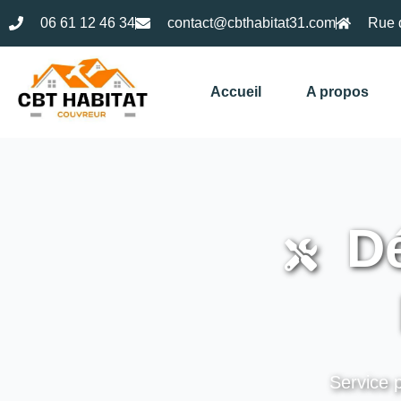
06 61 12 46 34
contact@cbthabitat31.com
Rue 
Accueil
A propos
Dé
Service p