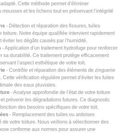
 adapté. Cette méthode permet d'éliminer
s mousses et les lichens tout en préservant l'intégrité
ons
- Détection et réparation des fissures, tuiles
re toiture. Notre équipe qualifiée intervient rapidement
et éviter les dégâts causés par l'humidité.
n
- Application d'un traitement hydrofuge pour renforcer
er sa durabilité. Ce traitement protège efficacement
éservant l'aspect esthétique de votre toit.
rie
- Contrôle et réparation des éléments de zinguerie
Cette vérification régulière permet d'éviter les fuites
timale des eaux pluviales.
iture
- Analyse approfondie de l'état de votre toiture
et prévenir les dégradations futures. Ce diagnostic
onction des besoins spécifiques de votre toit.
gées
- Remplacement des tuiles ou ardoises
 de votre toiture. Nous veillons à sélectionner des
e pose conforme aux normes pour assurer une