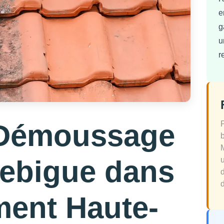
e
g
u
r
 Démoussage
Rebigue dans
d
ment Haute-