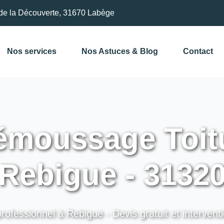
de la Découverte, 31670 Labège
Nos services
Nos Astuces & Blog
Contact
moussage Toitu
Rebigue - 3132
rofessionnel à Rebigue - Devis gratuit et intervent