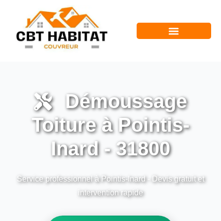
Démoussage
Toiture à Pointis-
Inard - 31800
Service professionnel à Pointis-Inard - Devis gratuit et
intervention rapide