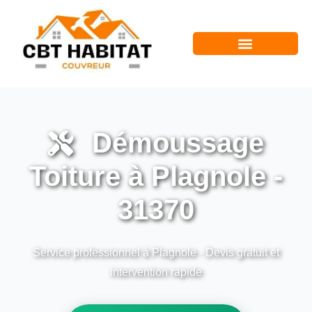
Démoussage
Toiture à Plagnole -
31370
Service professionnel à Plagnole - Devis gratuit et
intervention rapide